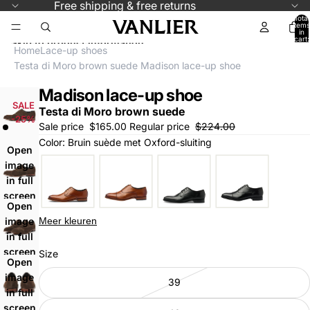
Skip to content
Free shipping & free returns
Total
items
in
cart:
Skip to product information
0
Home
Lace-up shoes
Testa di Moro brown suede Madison lace-up shoe
Madison lace-up shoe
SALE
Testa di Moro brown suede
-25%
Sale price
$165.00
Regular price
$224.00
Color: Bruin suède met Oxford-sluiting
Open
image
in full
screen
Open
Meer kleuren
image
in full
screen
Size
Open
image
39
in full
screen