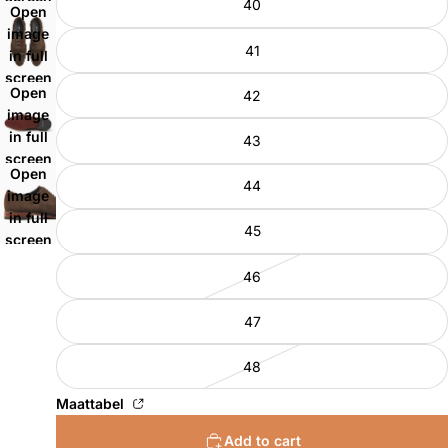
40
Open
image
41
in full
screen
Open
42
image
in full
43
screen
Open
44
image
in full
45
screen
46
47
48
Maattabel
Add to cart