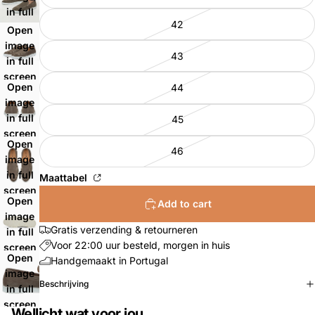
in full
42
screen
Open
image
43
in full
screen
Open
44
image
in full
45
screen
Open
46
image
in full
Maattabel
screen
Open
Add to cart
image
Gratis verzending & retourneren
in full
Voor 22:00 uur besteld, morgen in huis
screen
Open
Handgemaakt in Portugal
image
Beschrijving
in full
screen
Wellicht wat voor jou