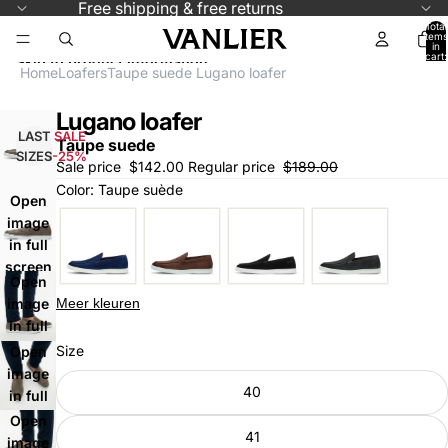
Skip to content
Free shipping & free returns
Total
items
in
cart:
Skip to product information
0
Home
Loafers
Taupe suede Lugano loafer
Lugano loafer
LAST
SALE
Taupe suede
SIZES
-25%
Sale price
$142.00
Regular price
$189.00
Color: Taupe suède
Open
image
in full
screen
Open
Meer kleuren
image
in full
screen
Size
Open
image
40
in full
screen
Open
41
image