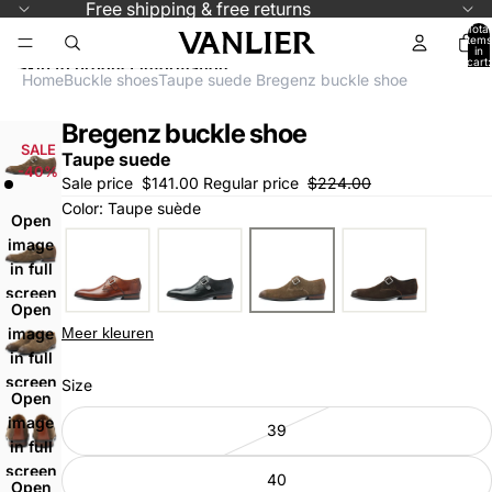
Skip to content
Free shipping & free returns
Total
items
in
cart:
Skip to product information
0
Home
Buckle shoes
Taupe suede Bregenz buckle shoe
Bregenz buckle shoe
SALE
Taupe suede
-40%
Sale price
$141.00
Regular price
$224.00
Color: Taupe suède
Open
image
in full
screen
Open
Meer kleuren
image
in full
screen
Size
Open
image
39
in full
screen
40
Open