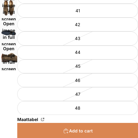
image
41
in full
screen
Open
42
image
in full
43
screen
Open
44
image
in full
45
screen
46
47
48
Maattabel
Add to cart