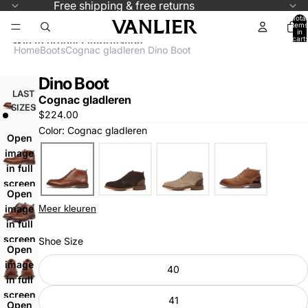
Skip to content
Free shipping & free returns
Total
items
in
cart:
Skip to product information
0
Home
Boots
Cognac gladleren Dino Boot
Dino Boot
LAST
Cognac gladleren
SIZES
$224.00
Color: Cognac gladleren
Open
image
in full
screen
Open
Meer kleuren
image
in full
screen
Shoe Size
Open
image
40
in full
screen
41
Open