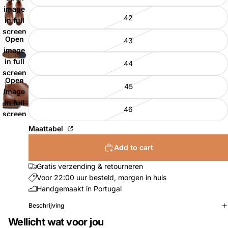
image
42
in full
screen
Open
43
image
in full
44
screen
Open
45
image
in full
46
screen
Maattabel
Add to cart
Gratis verzending & retourneren
Voor 22:00 uur besteld, morgen in huis
Handgemaakt in Portugal
Beschrijving
Wellicht wat voor jou