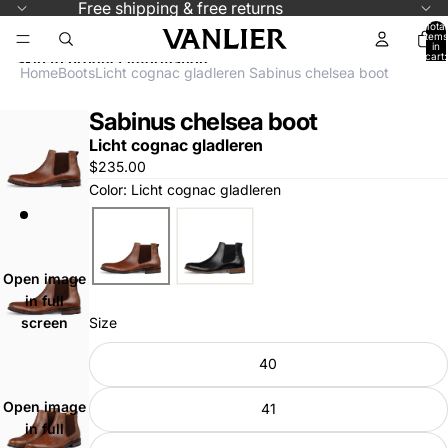
Skip to content
Free shipping & free returns
Total
items
in
cart:
Skip to product information
0
Home
Boots
Licht cognac gladleren Sabinus chelsea boot
Sabinus chelsea boot
Licht cognac gladleren
$235.00
Color: Licht cognac gladleren
Open image
in full
Size
screen
40
Open image
41
in full