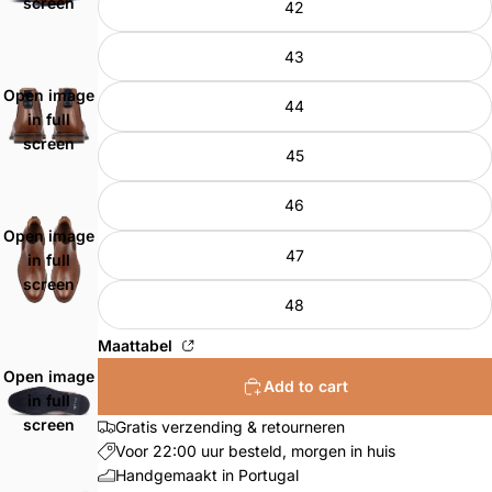
screen
42
43
Open image
44
in full
screen
45
46
Open image
47
in full
screen
48
Maattabel
Open image
Add to cart
in full
screen
Gratis verzending & retourneren
Voor 22:00 uur besteld, morgen in huis
Handgemaakt in Portugal