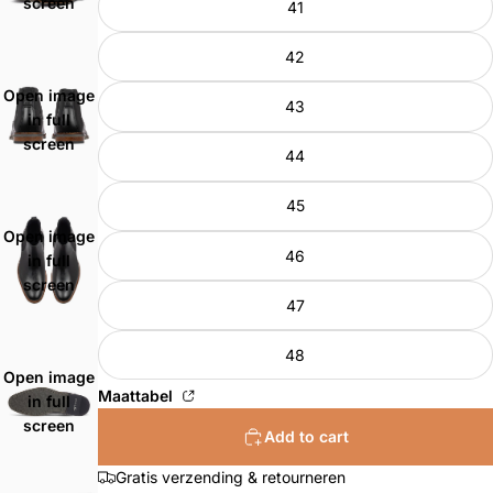
screen
41
42
Open image
43
in full
screen
44
45
Open image
46
in full
screen
47
48
Open image
Maattabel
in full
screen
Add to cart
Gratis verzending & retourneren