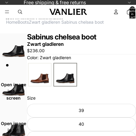
Skip to content
Free shipping & free returns
Total
items
in
cart:
Skip to product information
0
Home
Boots
Zwart gladleren Sabinus chelsea boot
Sabinus chelsea boot
Zwart gladleren
$236.00
Color: Zwart gladleren
Open image
in full
Size
screen
39
Open image
40
in full